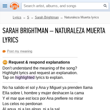
Lyrics
→
S
→
Sarah Brightman
→
Naturaleza Muerta lyrics
SARAH BRIGHTMAN
–
NATURALEZA MUERTA
LYRICS
Post my meaning
Request & respond explanations
Don't understand the meaning of the song?
Highlight lyrics and request an explanation.
Tap on
highlighted
lyrics to explain.
No ha salido el sol y Ana y Miguel ya prenden llama
Ella sobre l, hombre y mujer deshacen la cama
Y el mar que est loco por Ana prefiere no mirar
Los celos no perdonan
Al agua, ni a las algas, ni a la sal