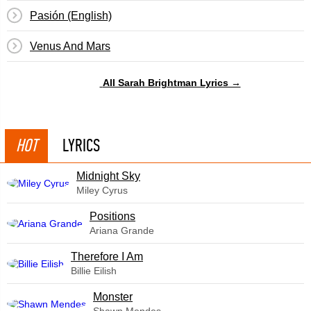
Pasión (English)
Venus And Mars
All Sarah Brightman Lyrics →
HOT
LYRICS
Midnight Sky
Miley Cyrus
​Positions
Ariana Grande
Therefore I Am
Billie Eilish
Monster