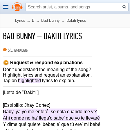
Lyrics
→
B
→
Bad Bunny
→
Dakiti lyrics
BAD BUNNY
–
DAKITI LYRICS
0 meanings
Request & respond explanations
Don't understand the meaning of the song?
Highlight lyrics and request an explanation.
Tap on
highlighted
lyrics to explain.
[Letra de "Dakiti"]
[Estribillo: Jhay Cortez]
Baby, ya yo me enteré, se nota cuando me ve'
Ahí donde no ha' llega'o sabe' que yo te llevaré
Y dime qué quiere' beber, e' que tú ere' mi bebé