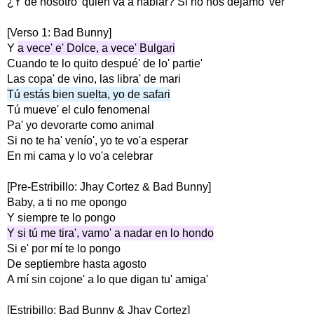
¿Y de nosotro' quién va a hablar? Si no nos dejamo' ver
[Verso 1: Bad Bunny]
Y
a vece' e' Dolce, a vece' Bulgari
Cuando te lo quito despué' de lo' partie'
Las copa' de vino, las libra' de mari
Tú estás bien suelta, yo de safari
Tú muevе' el culo fenomenal
Pa' yo dеvorarte como animal
Si no te ha' venío', yo te vo'a esperar
En mi cama y lo vo'a celebrar
[Pre-Estribillo: Jhay Cortez & Bad Bunny]
Baby, a ti no me opongo
Y siempre te lo pongo
Y si tú me tira', vamo' a nadar en lo hondo
Si e' por mí te lo pongo
De septiembre hasta agosto
A mí sin cojone' a lo que digan tu' amiga'
[Estribillo: Bad Bunny & Jhay Cortez]