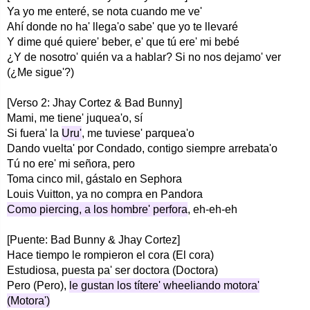
Ya yo me enteré, se nota cuando me ve'
Ahí donde no ha' llega'o sabe' que yo te llevaré
Y dime qué quiere' beber, e' que tú ere' mi bebé
¿Y de nosotro' quién va a hablar? Si no nos dejamo' ver
(¿Me sigue'?)
[Verso 2: Jhay Cortez & Bad Bunny]
Mami, me tiene' juquea'o, sí
Si fuera' la
Uru'
, me tuviese' parquea'o
Dando vuelta' por Condado, contigo siempre arrebata'o
Tú no ere' mi señora, pero
Toma cinco mil, gástalo en Sephora
Louis Vuitton, ya no compra en Pandora
Como piercing, a los hombre' perfora
, eh-eh-eh
[Puente: Bad Bunny & Jhay Cortez]
Hace tiempo le rompieron el cora (El cora)
Estudiosa, puesta pa' ser doctora (Doctora)
Pero (Pero),
le gustan los títere' wheeliando motora'
(Motora')