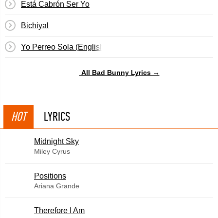
Está Cabrón Ser Yo
Bichiyal
Yo Perreo Sola (English Translation)
All Bad Bunny Lyrics →
HOT
LYRICS
Midnight Sky
Miley Cyrus
​Positions
Ariana Grande
Therefore I Am