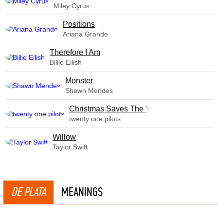
Miley Cyrus
​Positions
Ariana Grande
Therefore I Am
Billie Eilish
Monster
Shawn Mendes
Christmas Saves The Year
twenty one pilots
Willow
Taylor Swift
DE PLATA
MEANINGS