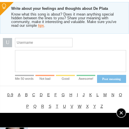
Write about your feelings and thoughts about De Plata
Know what this song is about? Does it mean anything special
hidden between the lines to you? Share your meaning with
community, make it interesting and valuable. Make sure you've
read our simple
tips
.
U
Min 50 words
Not bad
Good
Awesome!
Post meaning
0-9
A
B
C
D
E
F
G
H
I
J
K
L
M
N
O
P
Q
R
S
T
U
V
W
X
Y
Z